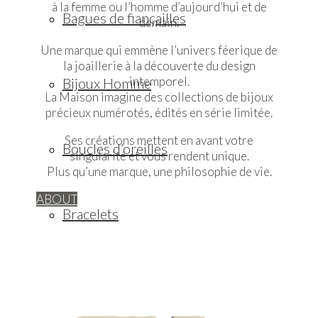
à la femme ou l’homme d’aujourd’hui et de
Bagues de fiançailles
demain.
Une marque qui emmène l’univers féerique de
la joaillerie à la découverte du design
intemporel.
Bijoux Homme
La Maison imagine des collections de bijoux
précieux numérotés, édités en série limitée.
Ses créations mettent en avant votre
Boucles d’oreilles
singularité et vous rendent unique.
Plus qu’une marque, une philosophie de vie.
ABOUT
Bracelets
Colliers / Pendentifs