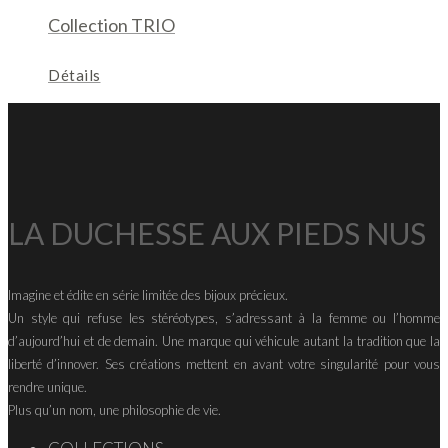
Collection TRIO
Détails
LA DUCHESSE AUX PIEDS NUS
Imagine et édite en série limitée des bijoux précieux.
Un style qui refuse les stéréotypes, s’adressant à la femme ou l’homme
d’aujourd’hui et de demain. Une marque qui véhicule autant la tradition que la
liberté d’innover. Ses créations mettent en avant votre singularité pour vous
rendre unique.
Plus qu’un nom, une philosophie de vie.