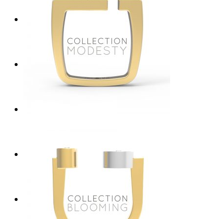
SUR MESURE
ABOUT
NEWS
CONTACT
/ en /